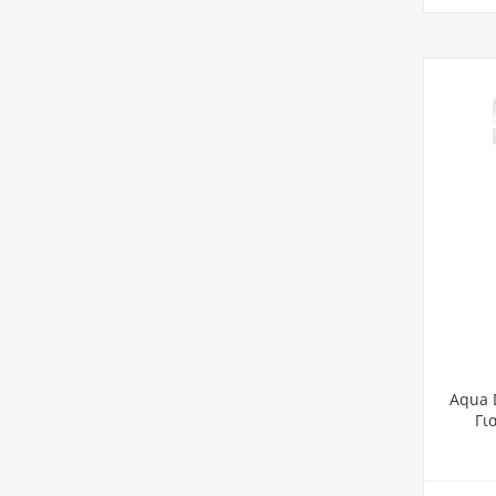
Aqua 
Γι