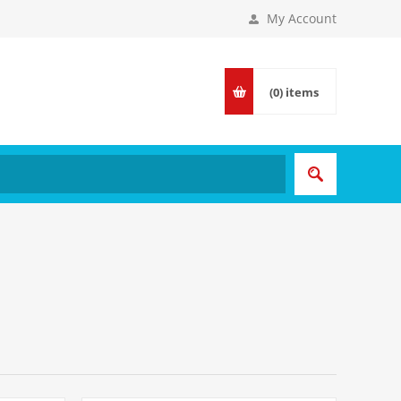
My Account
(0)
items