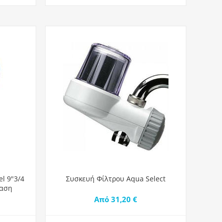
l 9"3/4
Συσκευή Φίλτρου Aqua Select
ταση
Από 31,20 €