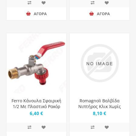
ΑΓΟΡΑ
ΑΓΟΡΑ
Ferro Κάνουλα Σφαιρική
Romagnoli Βαλβίδα
1/2 Με Πλαστικό Ρακόρ
Νιπτήρος Κλικ Χωρίς
KCPN1
Υπερχείλιση με Μικρή
6,40 €
8,10 €
Τάπα