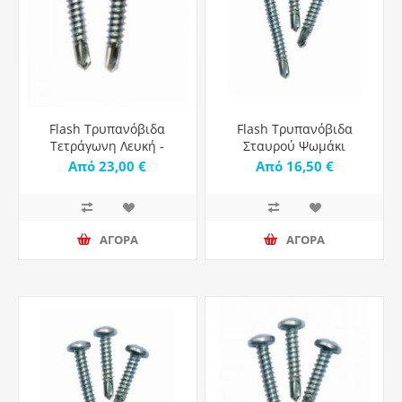
Flash Τρυπανόβιδα
Flash Τρυπανόβιδα
Τετράγωνη Λευκή -
Σταυρού Ψωμάκι
1000τμχ
Γαλβανιζέ με Διάμετρο
Από 23,00 €
Από 16,50 €
M4.2 - 1000τμχ
ΑΓΟΡΑ
ΑΓΟΡΑ