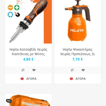
Hojita Κατσαβίδι Χειρός
Hojita Ψεκαστήρας
Καστάνιας με Μύτες
Χειρός Προπιέσεως 2L
8τμχ
4,80 €
7,70 €
ΑΓΟΡΑ
ΑΓΟΡΑ