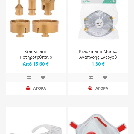
Krausmann
Krausmann Μάσκα
Ποτηροτρύπανο
Αναπνοής Ενεργού
Διαμαντε Μ14
Άνθρακα FFP2 NR με
Από 15,60 €
1,30 €
Βαλβίδα
ΑΓΟΡΑ
ΑΓΟΡΑ