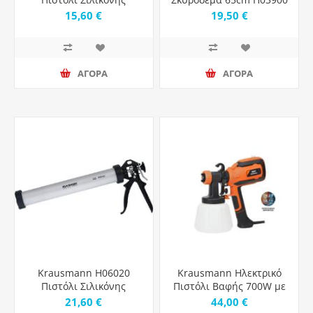
Ανοικτού Τύπου 228mm
15,60 €
19,50 €
ΑΓΟΡΑ
ΑΓΟΡΑ
Krausmann H06020
Krausmann Ηλεκτρικό
Πιστόλι Σιλικόνης
Πιστόλι Βαφής 700W με
Κλειστού Τύπου 600ml
Δοχείο 1lt
21,60 €
44,00 €