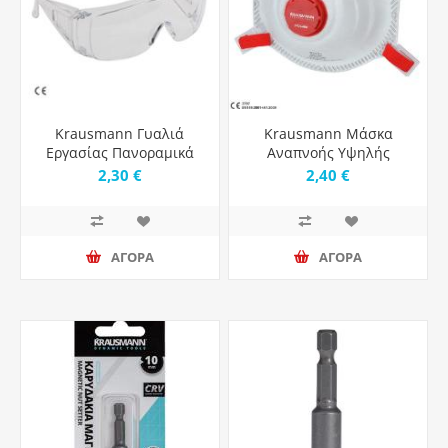
Krausmann Γυαλιά
Krausmann Μάσκα
Εργασίας Πανοραμικά
Αναπνοής Υψηλής
για Προστασία με
Προστασίας FFP3 NR με
2,30 €
2,40 €
Διάφανους Φακούς
Βαλβίδα
ΑΓΟΡΑ
ΑΓΟΡΑ